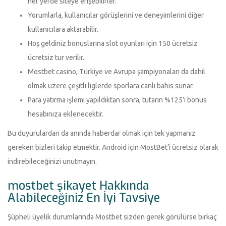
her yerde siteye erişebilirler.
Yorumlarla, kullanıcılar görüşlerini ve deneyimlerini diğer
kullanıcılara aktarabilir.
Hoş geldiniz bonuslarına slot oyunları için 150 ücretsiz
ücretsiz tur verilir.
Mostbet casino, Türkiye ve Avrupa şampiyonaları da dahil
olmak üzere çeşitli liglerde sporlara canlı bahis sunar.
Para yatırma işlemi yapıldıktan sonra, tutarın %125’i bonus
hesabınıza eklenecektir.
Bu duyurulardan da anında haberdar olmak için tek yapmanız
gereken bizleri takip etmektir. Android için MostBet’i ücretsiz olarak
indirebileceğinizi unutmayın.
mostbet şikayet Hakkında
Alabileceğiniz En İyi Tavsiye
Şüpheli üyelik durumlarında Mostbet sizden gerek görülürse birkaç