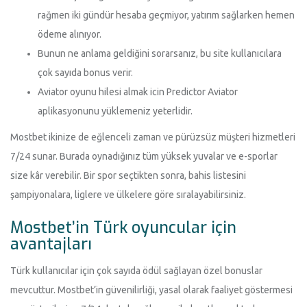
rağmen iki gündür hesaba geçmiyor, yatırım sağlarken hemen
ödeme alınıyor.
Bunun ne anlama geldiğini sorarsanız, bu site kullanıcılara
çok sayıda bonus verir.
Aviator oyunu hilesi almak icin Predictor Aviator
aplikasyonunu yüklemeniz yeterlidir.
Mostbet ikinize de eğlenceli zaman ve pürüzsüz müşteri hizmetleri
7/24 sunar. Burada oynadığınız tüm yüksek yuvalar ve e-sporlar
size kâr verebilir. Bir spor seçtikten sonra, bahis listesini
şampiyonalara, liglere ve ülkelere göre sıralayabilirsiniz.
Mostbet’in Türk oyuncular için
avantajları
Türk kullanıcılar için çok sayıda ödül sağlayan özel bonuslar
mevcuttur. Mostbet’in güvenilirliği, yasal olarak faaliyet göstermesi