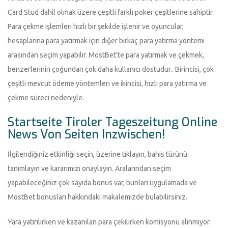
Card Stud dahil olmak üzere çeşitli farklı poker çeşitlerine sahiptir.
Para çekme işlemleri hızlı bir şekilde işlenir ve oyuncular,
hesaplarına para yatırmak için diğer birkaç para yatırma yöntemi
arasından seçim yapabilir. MostBet’te para yatırmak ve çekmek,
benzerlerinin çoğundan çok daha kullanıcı dostudur.. Birincisi, çok
çeşitli mevcut ödeme yöntemleri ve ikincisi, hızlı para yatırma ve
çekme süreci nedeniyle.
Startseite Tiroler Tageszeitung Online
News Von Seiten Inzwischen!
İlgilendiğiniz etkinliği seçin, üzerine tıklayın, bahis türünü
tanımlayın ve kararımızı onaylayın. Aralarından seçim
yapabileceğiniz çok sayıda bonus var, bunları uygulamada ve
MostBet bonusları hakkındaki makalemizde bulabilirsiniz.
Yara yatırılırken ve kazanılan para çekilirken komisyonu alınmıyor.