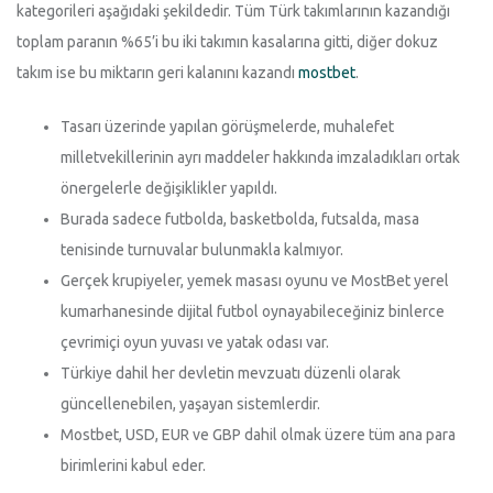
kategorileri aşağıdaki şekildedir. Tüm Türk takımlarının kazandığı
toplam paranın %65’i bu iki takımın kasalarına gitti, diğer dokuz
takım ise bu miktarın geri kalanını kazandı
mostbet
.
Tasarı üzerinde yapılan görüşmelerde, muhalefet
milletvekillerinin ayrı maddeler hakkında imzaladıkları ortak
önergelerle değişiklikler yapıldı.
Burada sadece futbolda, basketbolda, futsalda, masa
tenisinde turnuvalar bulunmakla kalmıyor.
Gerçek krupiyeler, yemek masası oyunu ve MostBet yerel
kumarhanesinde dijital futbol oynayabileceğiniz binlerce
çevrimiçi oyun yuvası ve yatak odası var.
Türkiye dahil her devletin mevzuatı düzenli olarak
güncellenebilen, yaşayan sistemlerdir.
Mostbet, USD, EUR ve GBP dahil olmak üzere tüm ana para
birimlerini kabul eder.