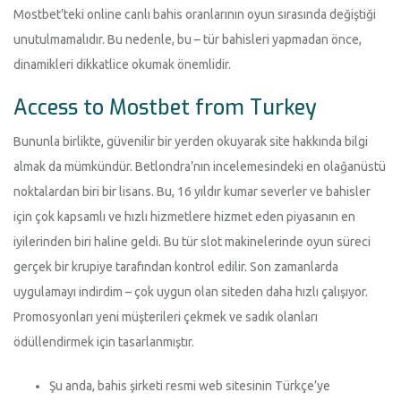
Mostbet’teki online canlı bahis oranlarının oyun sırasında değiştiği
unutulmamalıdır. Bu nedenle, bu – tür bahisleri yapmadan önce,
dinamikleri dikkatlice okumak önemlidir.
Access to Mostbet from Turkey
Bununla birlikte, güvenilir bir yerden okuyarak site hakkında bilgi
almak da mümkündür. Betlondra’nın incelemesindeki en olağanüstü
noktalardan biri bir lisans. Bu, 16 yıldır kumar severler ve bahisler
için çok kapsamlı ve hızlı hizmetlere hizmet eden piyasanın en
iyilerinden biri haline geldi. Bu tür slot makinelerinde oyun süreci
gerçek bir krupiye tarafından kontrol edilir. Son zamanlarda
uygulamayı indirdim – çok uygun olan siteden daha hızlı çalışıyor.
Promosyonları yeni müşterileri çekmek ve sadık olanları
ödüllendirmek için tasarlanmıştır.
Şu anda, bahis şirketi resmi web sitesinin Türkçe’ye