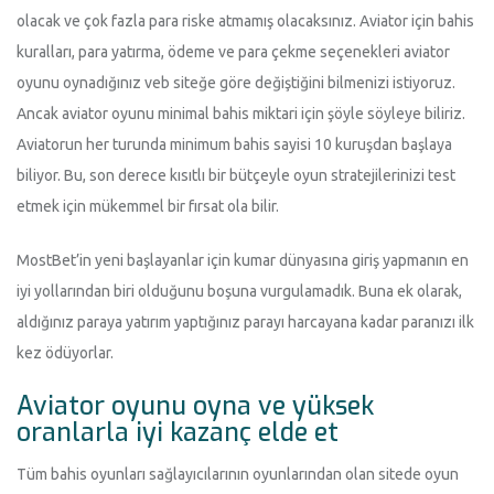
olacak ve çok fazla para riske atmamış olacaksınız. Aviator için bahis
kuralları, para yatırma, ödeme ve para çekme seçenekleri aviator
oyunu oynadığınız veb siteğe göre değiştiğini bilmenizi istiyoruz.
Ancak aviator oyunu minimal bahis miktari için şöyle söyleye biliriz.
Aviatorun her turunda minimum bahis sayisi 10 kuruşdan başlaya
biliyor. Bu, son derece kısıtlı bir bütçeyle oyun stratejilerinizi test
etmek için mükemmel bir fırsat ola bilir.
MostBet’in yeni başlayanlar için kumar dünyasına giriş yapmanın en
iyi yollarından biri olduğunu boşuna vurgulamadık. Buna ek olarak,
aldığınız paraya yatırım yaptığınız parayı harcayana kadar paranızı ilk
kez ödüyorlar.
Aviator oyunu oyna ve yüksek
oranlarla iyi kazanç elde et
Tüm bahis oyunları sağlayıcılarının oyunlarından olan sitede oyun