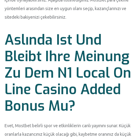
içinde oynayabilirsiniz. Aşağıda listelediğimiz Mostbet para çekme
yöntemleri arasından size en uygun olanı seçip, kazançlarınızı ve
sitedeki bakiyenizi çekebilirsiniz.
Aslında Ist Und
Bleibt Ihre Meinung
Zu Dem N1 Local On
Line Casino Added
Bonus Mu?
Evet, Mostbet belirli spor ve etkinliklerin canlı yayınını sunar. Küçük
oranlarla kazancınız küçük olacağı gibi, kaybetme oranınız da küçük