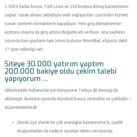
2.500’e kadar bonus Türk Lirası ve 250 bedava dönüş kazanmasını
sağlar. Yasak olması sebebiyle web sağlayıcıları üzerinden hizmet
sunan sitelerin domainlerin kapatılıyor. Yeni giriş domainlerinin
açılması olayına da giriş adresi değişimi adı veriliyor. Ana sayfanın
solunda tüm sporların tam listesi bulunur (MostBet, eSports dahil
17 spor etkinligi var).
Siteye 30.000 yatırım yaptım
200.000 bakiye oldu çekim talebi
yapıyorum …
Ülkemizdeki kullanıcılar için bünyesine Türkçe dil desteği de
eklemiştir. Bunların yanında Mostbet bonus vermekte ve çekilişler –
düzenlemektedir.
Sitede üye olarak bir çok avantajlar kazanırsınız ki, üyelik
oluşturmadan da sadece oyunları demo versiyonda