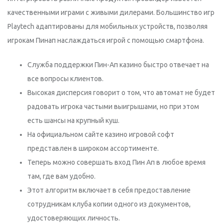
качественными играми с живыми дилерами. Большинство игр
Playtech адаптированы для мобильных устройств, позволяя
игрокам Пинап наслаждаться игрой с помощью смартфона.
Служба поддержки Пин-Ап казино быстро отвечает на
все вопросы клиентов.
Высокая дисперсия говорит о том, что автомат не будет
радовать игрока частыми выигрышами, но при этом
есть шансы на крупный куш.
На официальном сайте казино игровой софт
представлен в широком ассортименте.
Теперь можно совершать вход Пин Ап в любое время
там, где вам удобно.
Этот алгоритм включает в себя предоставление
сотрудникам клуба копии одного из документов,
удостоверяющих личность.