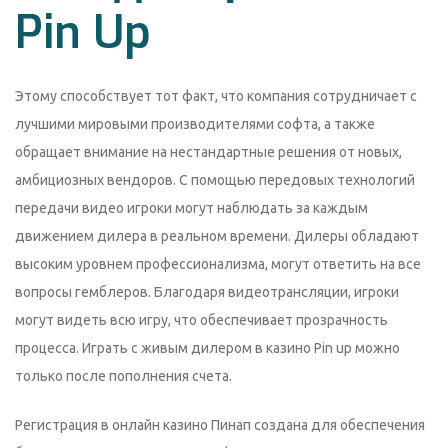
Pin Up
Этому способствует тот факт, что компания сотрудничает с
лучшими мировыми производителями софта, а также
обращает внимание на нестандартные решения от новых,
амбициозных вендоров. С помощью передовых технологий
передачи видео игроки могут наблюдать за каждым
движением дилера в реальном времени. Дилеры обладают
высоким уровнем профессионализма, могут ответить на все
вопросы гемблеров. Благодаря видеотрансляции, игроки
могут видеть всю игру, что обеспечивает прозрачность
процесса. Играть с живым дилером в казино Pin up можно
только после пополнения счета.
Регистрация в онлайн казино Пинап создана для обеспечения