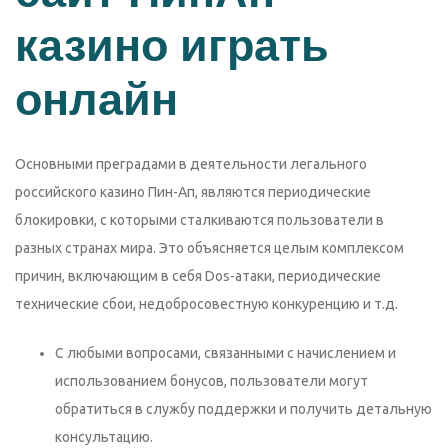
казино играть
онлайн
Основными преградами в деятельности легального
российского казино Пин-Ап, являются периодические
блокировки, с которыми сталкиваются пользователи в
разных странах мира. Это объясняется целым комплексом
причин, включающим в себя Dos-атаки, периодические
технические сбои, недобросовестную конкуренцию и т.д.
С любыми вопросами, связанными с начислением и
использованием бонусов, пользователи могут
обратиться в службу поддержки и получить детальную
консультацию.