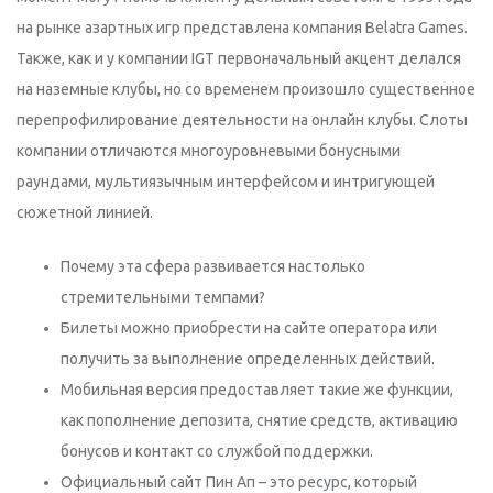
на рынке азартных игр представлена компания Belatra Games.
Также, как и у компании IGT первоначальный акцент делался
на наземные клубы, но со временем произошло существенное
перепрофилирование деятельности на онлайн клубы. Слоты
компании отличаются многоуровневыми бонусными
раундами, мультиязычным интерфейсом и интригующей
сюжетной линией.
Почему эта сфера развивается настолько
стремительными темпами?
Билеты можно приобрести на сайте оператора или
получить за выполнение определенных действий.
Мобильная версия предоставляет такие же функции,
как пополнение депозита, снятие средств, активацию
бонусов и контакт со службой поддержки.
Официальный сайт Пин Ап – это ресурс, который