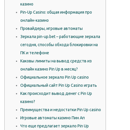
казино
Pin-Up Casino: общая информация про
онлайн-казино
Провайдеры, игровые автоматы
Зеркала pin-up.bet – работающие зеркала
сегодня, способы обхода блокировки на
ПК и телефоне
Каковы лимиты на вывод средств из
онлайн казино Pin Up в месяц?
Официальное зеркало Pin Up casino
Официальный сайт Pin Up Casino играть
Как происходит вывод денег с Pin Up
казино?
Преимущества и недостатки Pin Up casino
Игровые автоматы казино Пин Ап
Что еще предлагает зеркало Pin Up