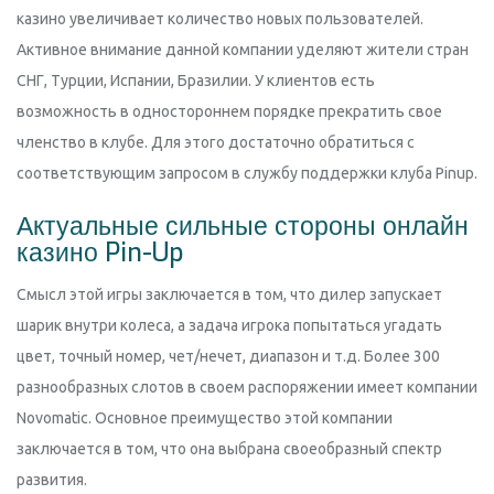
казино увеличивает количество новых пользователей.
Активное внимание данной компании уделяют жители стран
СНГ, Турции, Испании, Бразилии. У клиентов есть
возможность в одностороннем порядке прекратить свое
членство в клубе. Для этого достаточно обратиться с
соответствующим запросом в службу поддержки клуба Pinup.
Актуальные сильные стороны онлайн
казино Pin-Up
Смысл этой игры заключается в том, что дилер запускает
шарик внутри колеса, а задача игрока попытаться угадать
цвет, точный номер, чет/нечет, диапазон и т.д. Более 300
разнообразных слотов в своем распоряжении имеет компании
Novomatic. Основное преимущество этой компании
заключается в том, что она выбрана своеобразный спектр
развития.