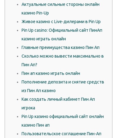
Актуальные сильные стороны онлайн
казино Pin-Up
Живое казино с Live-дилерами в Pin Up
Pin Up casino: Официальный сайт ПинАп
казино играть онлайн
Главные преимущества казино Пин Ап
Сколько можно вывести максимально в
Пин Ап?
Пин ап казино играть онлайн
Пополнение депозита и снятие средств
из Пин Ап казино
Как создать личный кабинет Пин Ап
игрока
Pin Up казино официальный сайт онлайн
казино Пин ап
Пользовательское соглашение Пин-Ап