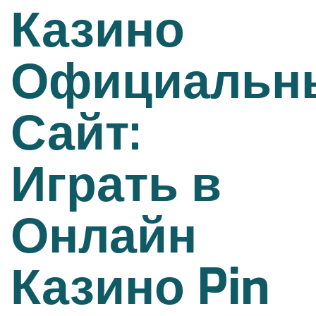
Казино
Официальн
Сайт:
Играть в
Онлайн
Казино Pin