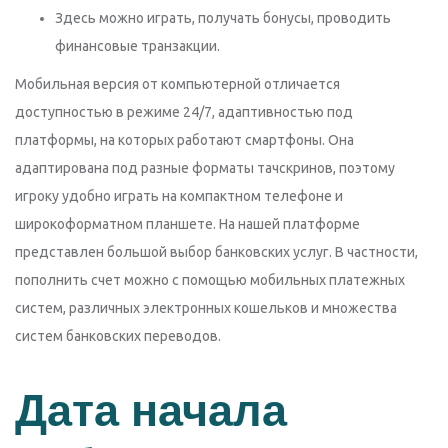
Здесь можно играть, получать бонусы, проводить
финансовые транзакции.
Мобильная версия от компьютерной отличается
доступностью в режиме 24/7, адаптивностью под
платформы, на которых работают смартфоны. Она
адаптирована под разные форматы тачскринов, поэтому
игроку удобно играть на компактном телефоне и
широкоформатном планшете. На нашей платформе
представлен большой выбор банковских услуг. В частности,
пополнить счет можно с помощью мобильных платежных
систем, различных электронных кошельков и множества
систем банковских переводов.
Дата начала