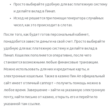
Просто выбирайте удобную для вас платежную систему
и делайте вклад в Пинап.
Исход не решается при помощи генератора случайных
чисел, как это происходит в слотах.
После того, как будет готов персональный кабинет,
понадобится завести деньги на свой счет. Просто выбирайте
удобную для вас платежную систему и делайте вклад в
Пинап. Кошелек пополняется оперативно, после чего
становятся возможными любые финансовые транзакции.
Можно использовать для них и кредитные карты, и
электронные кошельки. Также в казино Пин Ап официальный
сайт имеет отличный саппорт – получить помощь можно в
любое время. Завершение – зайти на указанную электронную
почту, найти письмо от казино, открыть его и перейти по
указанной там ссылке.