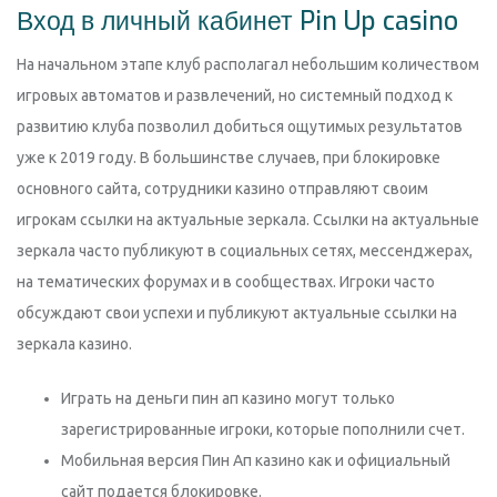
Вход в личный кабинет Pin Up casino
На начальном этапе клуб располагал небольшим количеством
игровых автоматов и развлечений, но системный подход к
развитию клуба позволил добиться ощутимых результатов
уже к 2019 году. В большинстве случаев, при блокировке
основного сайта, сотрудники казино отправляют своим
игрокам ссылки на актуальные зеркала. Ссылки на актуальные
зеркала часто публикуют в социальных сетях, мессенджерах,
на тематических форумах и в сообществах. Игроки часто
обсуждают свои успехи и публикуют актуальные ссылки на
зеркала казино.
Играть на деньги пин ап казино могут только
зарегистрированные игроки, которые пополнили счет.
Мобильная версия Пин Ап казино как и официальный
сайт подается блокировке.