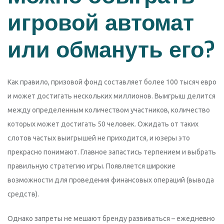
игровой автомат
или обмануть его?
Как правило, призовой фонд составляет более 100 тысяч евро
и может достигать нескольких миллионов. Выигрыш делится
между определенным количеством участников, количество
которых может достигать 50 человек. Ожидать от таких
слотов частых выигрышей не приходится, и юзеры это
прекрасно понимают. Главное запастись терпением и выбрать
правильную стратегию игры. Появляется широкие
возможности для проведения финансовых операций (вывода
средств).
Однако запреты не мешают бренду развиваться – ежедневно