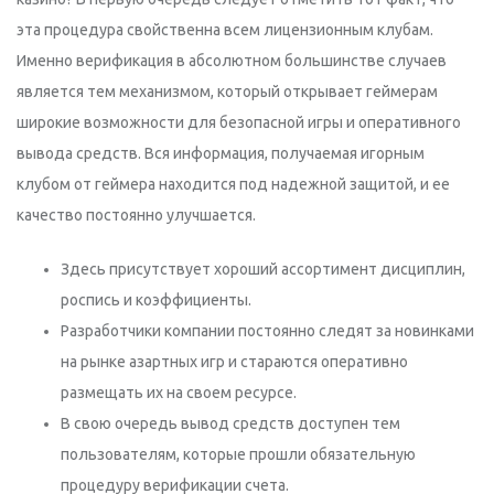
эта процедура свойственна всем лицензионным клубам.
Именно верификация в абсолютном большинстве случаев
является тем механизмом, который открывает геймерам
широкие возможности для безопасной игры и оперативного
вывода средств. Вся информация, получаемая игорным
клубом от геймера находится под надежной защитой, и ее
качество постоянно улучшается.
Здесь присутствует хороший ассортимент дисциплин,
роспись и коэффициенты.
Разработчики компании постоянно следят за новинками
на рынке азартных игр и стараются оперативно
размещать их на своем ресурсе.
В свою очередь вывод средств доступен тем
пользователям, которые прошли обязательную
процедуру верификации счета.