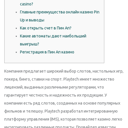
casino?
Главные преимущества онлайн казино Pin
Up и выводы
Как открыть счет в Пин Ап?
Какие автоматы дают наибольший
выигрыш?
Регистрация в Пин Ап казино
Компания предлагает широкий выбор слотов, настольных игр,
покера, бинго, ставки на спорт. Playtech имеет множество
лицензий, выданных различными регуляторами, что
гарантирует честность и надежность их продукции. У
компании есть ряд слотов, созданных на основе популярных
фильмов и телешоу. Playtech разработал интегрированную
платформу управления (IMS), которая позволяет казино легко
интегрировать различные продукты. Провайдер известен