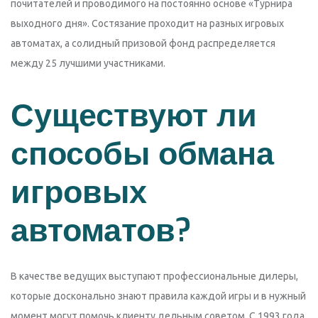
почитателей и проводимого на постоянно основе «Турнира
выходного дня». Состязание проходит на разных игровых
автоматах, а солидный призовой фонд распределяется
между 25 лучшими участниками.
Существуют ли
способы обмана
игровых
автоматов?
В качестве ведущих выступают профессиональные дилеры,
которые досконально знают правила каждой игры и в нужный
момент могут помочь клиенту дельным советом. С 1993 года