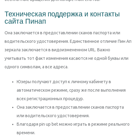
Техническая поддержка и контакты
сайта Пинап
Она заключается в предоставлении сканов паспорта или
водительского удостоверения. Единственное отличие Пин Ап
зеркала заключается в видоизмененном URL. Важно
учитывать тот факт изменения касаются не одной буквы или
одного символам, а все адреса.
Юзеры получают доступ к личному кабинету в
автоматическом режиме, сразу же после выполнения
всех регистрационных процедур.
Она заключается в предоставлении сканов паспорта
или водительского удостоверения.
Благодаря pin up bet можно играть в режиме реального
времени.